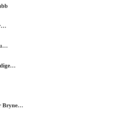
ubb
or…
du…
edige…
er Bryne…