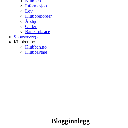
Klubben
Informasjon
Lov
Klubbrekorder
Årshjul
Galleri
Badeand-race
Sponsorveggen
Klubben.no
Klubben.no
Klubbavtale
Blogginnlegg