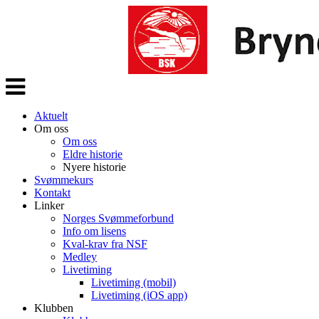
Veksle
navigasjon
Aktuelt
Om oss
Om oss
Eldre historie
Nyere historie
Svømmekurs
Kontakt
Linker
Norges Svømmeforbund
Info om lisens
Kval-krav fra NSF
Medley
Livetiming
Livetiming (mobil)
Livetiming (iOS app)
Klubben