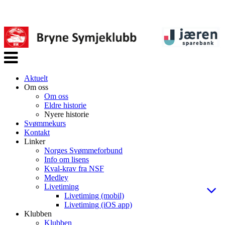
Veksle
navigasjon
Aktuelt
Om oss
Om oss
Eldre historie
Nyere historie
Svømmekurs
Kontakt
Linker
Norges Svømmeforbund
Info om lisens
Kval-krav fra NSF
Medley
Livetiming
Livetiming (mobil)
Livetiming (iOS app)
Klubben
Klubben