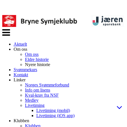
Veksle
navigasjon
Aktuelt
Om oss
Om oss
Eldre historie
Nyere historie
Svømmekurs
Kontakt
Linker
Norges Svømmeforbund
Info om lisens
Kval-krav fra NSF
Medley
Livetiming
Livetiming (mobil)
Livetiming (iOS app)
Klubben
Klubben