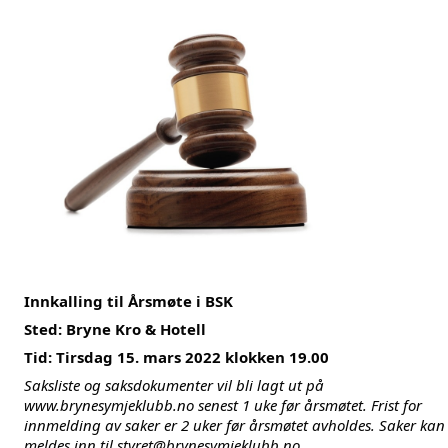
Innkalling til Årsmøte i BSK
Sted: Bryne Kro & Hotell
Tid: Tirsdag 15. mars 2022 klokken 19.00
Saksliste og saksdokumenter vil bli lagt ut på
www.brynesymjeklubb.no
senest 1 uke før årsmøtet. Frist for
innmelding av saker er 2 uker før årsmøtet avholdes. Saker kan
meldes inn til
styret@brynesymjeklubb.no
.