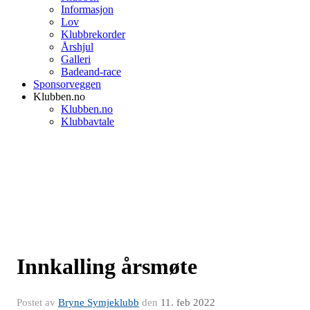
Informasjon
Lov
Klubbrekorder
Årshjul
Galleri
Badeand-race
Sponsorveggen
Klubben.no
Klubben.no
Klubbavtale
Innkalling årsmøte
Postet av
Bryne Symjeklubb
den
11. feb 2022