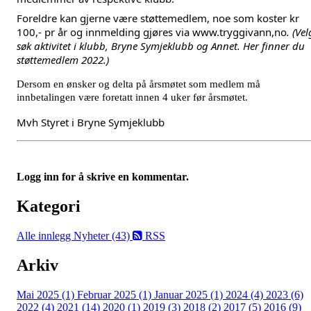
Foreldre kan gjerne være støttemedlem, noe som koster kr
100,- pr år og innmelding gjøres via www.tryggivann,no
. (Vel
søk aktivitet i klubb, Bryne Symjeklubb og Annet. Her finner du
støttemedlem 2022.)
Dersom en ønsker og delta på årsmøtet som medlem må
innbetalingen være foretatt innen 4 uker før årsmøtet.
Mvh Styret i Bryne Symjeklubb
Logg inn for å skrive en kommentar.
Kategori
Alle innlegg
Nyheter (43)
RSS
Arkiv
Mai 2025 (1)
Februar 2025 (1)
Januar 2025 (1)
2024 (4)
2023 (6)
2022 (4)
2021 (14)
2020 (1)
2019 (3)
2018 (2)
2017 (5)
2016 (9)