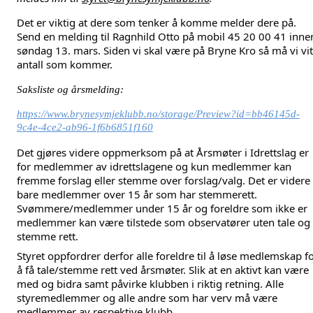
Det er viktig at dere som tenker å komme melder dere på. 
Send en melding til 
Ragnhild Otto
 på mobil 45 20 00 41 innen
søndag 13. mars. Siden vi skal være på Bryne Kro så må vi vit
antall som kommer.
Saksliste og årsmelding:
https://www.brynesymjeklubb.no/storage/Preview?id=bb46145d-
9c4e-4ce2-ab96-1f6b6851f160
Det gjøres videre oppmerksom på at Årsmøter i Idrettslag er
for medlemmer av idrettslagene og kun medlemmer kan
fremme forslag eller stemme over forslag/valg. Det er videre
bare medlemmer over 15 år som har stemmerett.
Svømmere/medlemmer under 15 år og foreldre som ikke er
medlemmer kan være tilstede som observatører uten tale og
stemme rett.
Styret oppfordrer derfor alle foreldre til å løse medlemskap f
å få tale/stemme rett ved årsmøter. Slik at en aktivt kan være
med og bidra samt påvirke klubben i riktig retning. Alle
styremedlemmer og alle andre som har verv må være
medlemmer av respektive klubb.