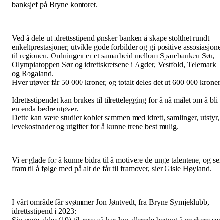
banksjef på Bryne kontoret.
Ved å dele ut idrettsstipend ønsker banken å skape stolthet rundt
enkeltprestasjoner, utvikle gode forbilder og gi positive assosiasjon
til regionen. Ordningen er et samarbeid mellom Sparebanken Sør,
Olympiatoppen Sør og idrettskretsene i Agder, Vestfold, Telemark
og Rogaland.
Hver utøver får 50 000 kroner, og totalt deles det ut 600 000 kroner
Idrettsstipendet kan brukes til tilrettelegging for å nå målet om å bli
en enda bedre utøver.
Dette kan være studier koblet sammen med idrett, samlinger, utstyr,
levekostnader og utgifter for å kunne trene best mulig.
Vi er glade for å kunne bidra til å motivere de unge talentene, og se
fram til å følge med på alt de får til framover, sier Gisle Høyland.
I vårt område får svømmer Jon Jøntvedt, fra Bryne Symjeklubb,
idrettsstipend i 2023:
Sin unge alder (19) til tross så har Jon allerede begynt å markere se