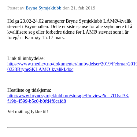
Postet av
Bryne Symjeklubb
den
21. feb 2019
Helga 23.02-24.02 arrangerer Bryne Symjeklubb LÅMØ-kvalik
stevnet i Brynehallen. Dette er siste sjanse for alle svømmere til å
kvalifisere seg eller forbedre tidene før LÅMØ stevnet som i år
foregår i Karmøy 15-17 mars.
Link til innbydelse:
https://www.medley.no/dokumenter/innbydelser/2019/Februar/201
0223BryneSKLAMO-kvalikI.doc
Heatliste og tidskjema:
http://www.brynesymjeklubb.no/storage/Preview?id=7f16af33-
f19b-4599-b5c0-b0fd4f0cafd8
Vel møtt og lykke til!