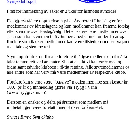
Symjeklubb.pdf
Frist for innmelding av saker er 2 uker før årsmøtet avholdes.
Det gjøres videre oppmerksom på at Årsmøter i Idrettslag er for
medlemmer av idrettslagene og kun medlemmer kan fremme forsla
eller stemme over forslag/valg. Det er videre bare medlemmer over
15 år som har stemmerett. Svømmere/medlemmer under 15 år og
foreldre som ikke er medlemmer kan være tilstede som observatøre
uten tale og stemme rett.
Styret oppfordrer derfor alle foreldre til å løse medlemskap for å få
tale/stemme rett ved årsmøter. Slik at en aktivt kan være med og
bidra samt påvirke klubben i riktig retning. Alle styremedlemmer o
alle andre som har verv må være medlemmer av respektive klubb.
Foreldre kan gjerne være ”passive” medlemmer, noe som koster kr
100,- pr år og innmelding gjøres via Trygg i Vann
(www.tryggivann.no).
Dersom en ønsker og delta på årsmøtet som medlem må
innbetalingen være foretatt innen 4 uker før årsmøtet.
Styret i Bryne Symjeklubb