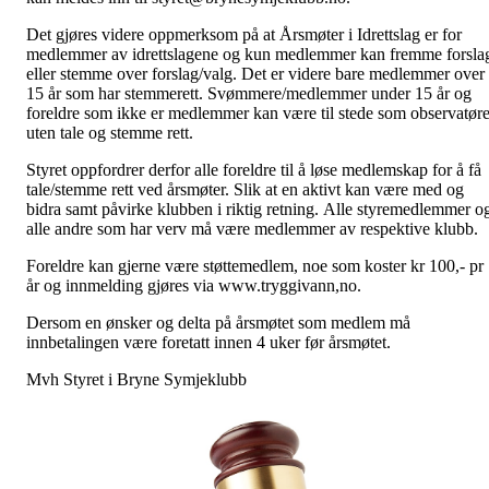
Det gjøres videre oppmerksom på at Årsmøter i Idrettslag er for
medlemmer av idrettslagene og kun medlemmer kan fremme forsla
eller stemme over forslag/valg. Det er videre bare medlemmer over
15 år som har stemmerett. Svømmere/medlemmer under 15 år og
foreldre som ikke er medlemmer kan være til stede som observatøre
uten tale og stemme rett.
Styret oppfordrer derfor alle foreldre til å løse medlemskap for å få
tale/stemme rett ved årsmøter. Slik at en aktivt kan være med og
bidra samt påvirke klubben i riktig retning. Alle styremedlemmer o
alle andre som har verv må være medlemmer av respektive klubb.
Foreldre kan gjerne være støttemedlem, noe som koster kr 100,- pr
år og innmelding gjøres via www.tryggivann,no.
Dersom en ønsker og delta på årsmøtet som medlem må
innbetalingen være foretatt innen 4 uker før årsmøtet.
Mvh Styret i Bryne Symjeklubb