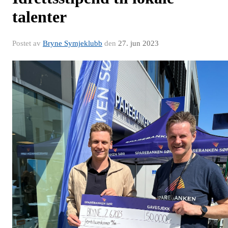
talenter
Postet av
Bryne Symjeklubb
den
27. jun 2023