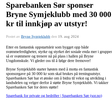
Sparebanken Sør sponser
Bryne Symjeklubb med 30 000
kr til innkjøp av utstyr!
Postet av
Bryne Symjeklubb
den
19. aug 2024
Etter en fantastisk oppstartsleir som bygget opp både
svømmeferdigheter, styrke og styrket det sosiale enda mer i gruppe
så er svømmere og trenere nå på plass i hallen på Bryne
Ungdomskule. Vi gleder oss til å følge dere fremover!
Bryne Symjeklubb starter høsten med å motta en fantastisk
sponsorgave på 30 000 kr som skal brukes på treningsutstyr.
Sparebanken Sør har et ønske om å bidra til vekst og utvikling i
landsdelen og velger derfor å støtte Bryne Symjeklubb. Vi takker
Sparebanken Sør for deres støtte!
Sparebank for private og bedrifter | Sparebanken Sør (sor.no)