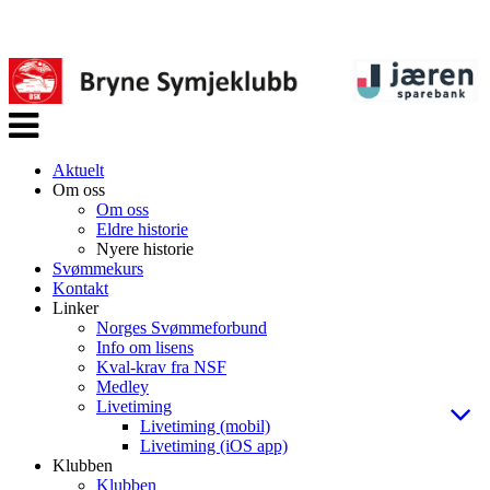
Veksle
navigasjon
Aktuelt
Om oss
Om oss
Eldre historie
Nyere historie
Svømmekurs
Kontakt
Linker
Norges Svømmeforbund
Info om lisens
Kval-krav fra NSF
Medley
Livetiming
Livetiming (mobil)
Livetiming (iOS app)
Klubben
Klubben