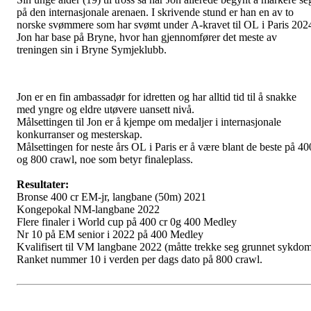
på den internasjonale arenaen. I skrivende stund er han en av to
norske svømmere som har svømt under A-kravet til OL i Paris 202
Jon har base på Bryne, hvor han gjennomfører det meste av
treningen sin i Bryne Symjeklubb.
Jon er en fin ambassadør for idretten og har alltid tid til å snakke
med yngre og eldre utøvere uansett nivå.
Målsettingen til Jon er å kjempe om medaljer i internasjonale
konkurranser og mesterskap.
Målsettingen for neste års OL i Paris er å være blant de beste på 40
og 800 crawl, noe som betyr finaleplass.
Resultater:
Bronse 400 cr EM-jr, langbane (50m) 2021
Kongepokal NM-langbane 2022
Flere finaler i World cup på 400 cr 0g 400 Medley
Nr 10 på EM senior i 2022 på 400 Medley
Kvalifisert til VM langbane 2022 (måtte trekke seg grunnet sykdo
Ranket nummer 10 i verden per dags dato på 800 crawl.