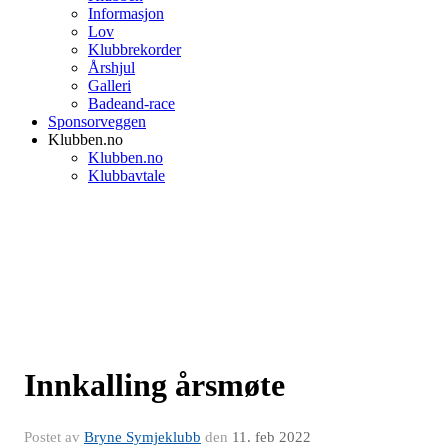
Informasjon
Lov
Klubbrekorder
Årshjul
Galleri
Badeand-race
Sponsorveggen
Klubben.no
Klubben.no
Klubbavtale
Innkalling årsmøte
Postet av
Bryne Symjeklubb
den
11. feb 2022