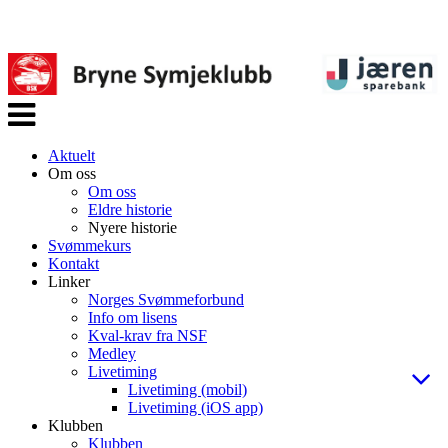
Veksle
navigasjon
Aktuelt
Om oss
Om oss
Eldre historie
Nyere historie
Svømmekurs
Kontakt
Linker
Norges Svømmeforbund
Info om lisens
Kval-krav fra NSF
Medley
Livetiming
Livetiming (mobil)
Livetiming (iOS app)
Klubben
Klubben