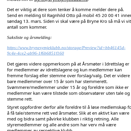
Det er viktig at dere som tenker å komme melder dere på. 
Send en melding til 
Ragnhild Otto
 på mobil 45 20 00 41 innen
søndag 13. mars. Siden vi skal være på Bryne Kro så må vi vit
antall som kommer.
Saksliste og årsmelding:
https://www.brynesymjeklubb.no/storage/Preview?id=bb46145d-
9c4e-4ce2-ab96-1f6b6851f160
Det gjøres videre oppmerksom på at Årsmøter i Idrettslag er
for medlemmer av idrettslagene og kun medlemmer kan
fremme forslag eller stemme over forslag/valg. Det er videre
bare medlemmer over 15 år som har stemmerett.
Svømmere/medlemmer under 15 år og foreldre som ikke er
medlemmer kan være tilstede som observatører uten tale og
stemme rett.
Styret oppfordrer derfor alle foreldre til å løse medlemskap f
å få tale/stemme rett ved årsmøter. Slik at en aktivt kan være
med og bidra samt påvirke klubben i riktig retning. Alle
styremedlemmer og alle andre som har verv må være
medlemmer av respektive klubb.