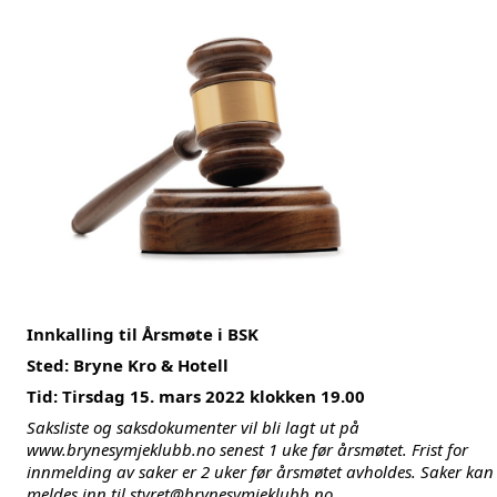
Innkalling til Årsmøte i BSK
Sted: Bryne Kro & Hotell
Tid: Tirsdag 15. mars 2022 klokken 19.00
Saksliste og saksdokumenter vil bli lagt ut på
www.brynesymjeklubb.no
senest 1 uke før årsmøtet. Frist for
innmelding av saker er 2 uker før årsmøtet avholdes. Saker kan
meldes inn til
styret@brynesymjeklubb.no
.