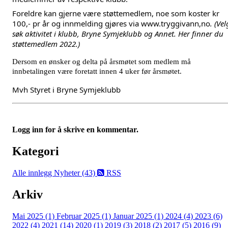
Foreldre kan gjerne være støttemedlem, noe som koster kr
100,- pr år og innmelding gjøres via www.tryggivann,no
. (Vel
søk aktivitet i klubb, Bryne Symjeklubb og Annet. Her finner du
støttemedlem 2022.)
Dersom en ønsker og delta på årsmøtet som medlem må
innbetalingen være foretatt innen 4 uker før årsmøtet.
Mvh Styret i Bryne Symjeklubb
Logg inn for å skrive en kommentar.
Kategori
Alle innlegg
Nyheter (43)
RSS
Arkiv
Mai 2025 (1)
Februar 2025 (1)
Januar 2025 (1)
2024 (4)
2023 (6)
2022 (4)
2021 (14)
2020 (1)
2019 (3)
2018 (2)
2017 (5)
2016 (9)