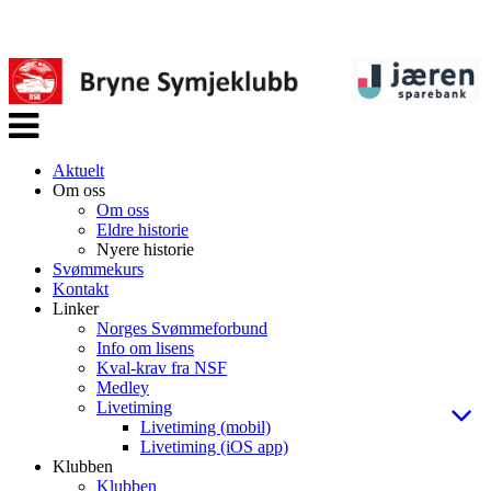
Veksle
navigasjon
Aktuelt
Om oss
Om oss
Eldre historie
Nyere historie
Svømmekurs
Kontakt
Linker
Norges Svømmeforbund
Info om lisens
Kval-krav fra NSF
Medley
Livetiming
Livetiming (mobil)
Livetiming (iOS app)
Klubben
Klubben