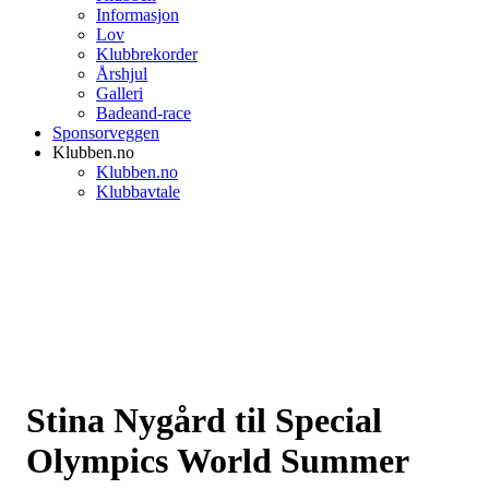
Informasjon
Lov
Klubbrekorder
Årshjul
Galleri
Badeand-race
Sponsorveggen
Klubben.no
Klubben.no
Klubbavtale
Stina Nygård til Special
Olympics World Summer