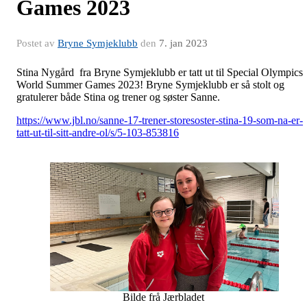
Games 2023
Postet av
Bryne Symjeklubb
den
7. jan 2023
Stina Nygård fra Bryne Symjeklubb er tatt ut til Special Olympics
World Summer Games 2023! Bryne Symjeklubb er så stolt og
gratulerer både Stina og trener og søster Sanne.
https://www.jbl.no/sanne-17-trener-storesoster-stina-19-som-na-er-
tatt-ut-til-sitt-andre-ol/s/5-103-853816
Bilde frå Jærbladet