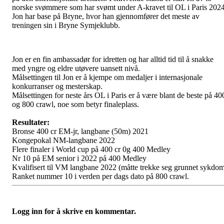
norske svømmere som har svømt under A-kravet til OL i Paris 2024
Jon har base på Bryne, hvor han gjennomfører det meste av
treningen sin i Bryne Symjeklubb.
Jon er en fin ambassadør for idretten og har alltid tid til å snakke
med yngre og eldre utøvere uansett nivå.
Målsettingen til Jon er å kjempe om medaljer i internasjonale
konkurranser og mesterskap.
Målsettingen for neste års OL i Paris er å være blant de beste på 40
og 800 crawl, noe som betyr finaleplass.
Resultater:
Bronse 400 cr EM-jr, langbane (50m) 2021
Kongepokal NM-langbane 2022
Flere finaler i World cup på 400 cr 0g 400 Medley
Nr 10 på EM senior i 2022 på 400 Medley
Kvalifisert til VM langbane 2022 (måtte trekke seg grunnet sykdo
Ranket nummer 10 i verden per dags dato på 800 crawl.
Logg inn for å skrive en kommentar.