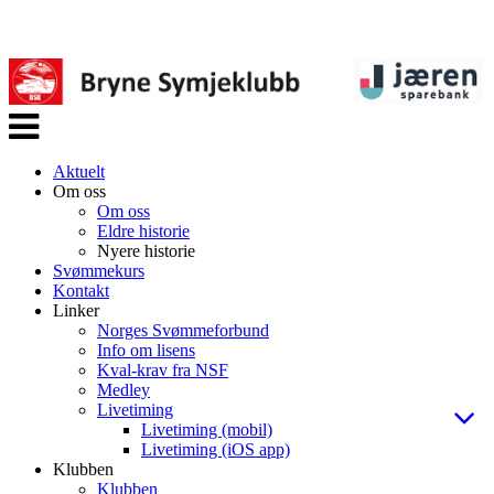
Veksle
navigasjon
Aktuelt
Om oss
Om oss
Eldre historie
Nyere historie
Svømmekurs
Kontakt
Linker
Norges Svømmeforbund
Info om lisens
Kval-krav fra NSF
Medley
Livetiming
Livetiming (mobil)
Livetiming (iOS app)
Klubben
Klubben