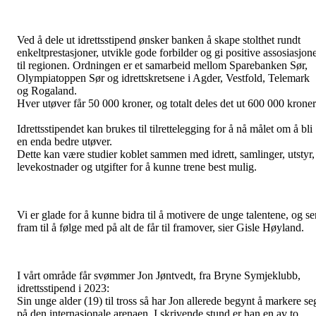
Ved å dele ut idrettsstipend ønsker banken å skape stolthet rundt
enkeltprestasjoner, utvikle gode forbilder og gi positive assosiasjon
til regionen. Ordningen er et samarbeid mellom Sparebanken Sør,
Olympiatoppen Sør og idrettskretsene i Agder, Vestfold, Telemark
og Rogaland.
Hver utøver får 50 000 kroner, og totalt deles det ut 600 000 kroner
Idrettsstipendet kan brukes til tilrettelegging for å nå målet om å bli
en enda bedre utøver.
Dette kan være studier koblet sammen med idrett, samlinger, utstyr,
levekostnader og utgifter for å kunne trene best mulig.
Vi er glade for å kunne bidra til å motivere de unge talentene, og se
fram til å følge med på alt de får til framover, sier Gisle Høyland.
I vårt område får svømmer Jon Jøntvedt, fra Bryne Symjeklubb,
idrettsstipend i 2023:
Sin unge alder (19) til tross så har Jon allerede begynt å markere se
på den internasjonale arenaen. I skrivende stund er han en av to