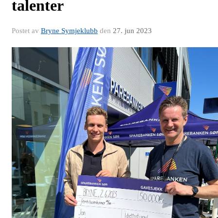
talenter
Postet av
Bryne Symjeklubb
den
27. jun 2023