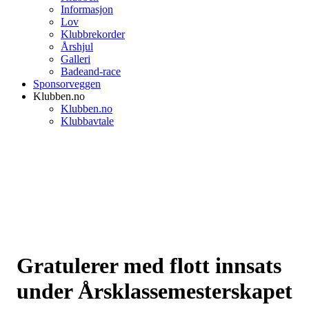
Informasjon
Lov
Klubbrekorder
Årshjul
Galleri
Badeand-race
Sponsorveggen
Klubben.no
Klubben.no
Klubbavtale
Gratulerer med flott innsats
under Årsklassemesterskapet