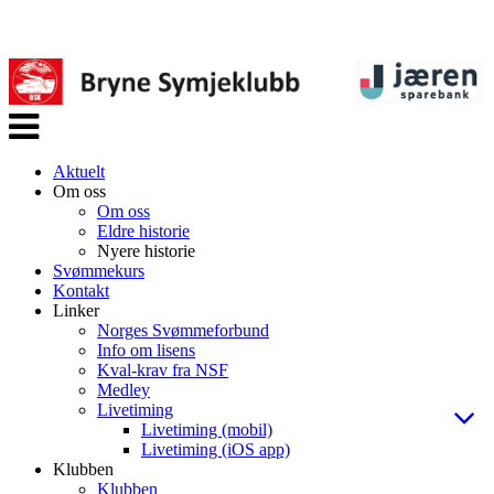
Veksle
navigasjon
Aktuelt
Om oss
Om oss
Eldre historie
Nyere historie
Svømmekurs
Kontakt
Linker
Norges Svømmeforbund
Info om lisens
Kval-krav fra NSF
Medley
Livetiming
Livetiming (mobil)
Livetiming (iOS app)
Klubben
Klubben