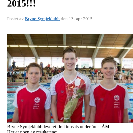
2015!!!
Postet av
Bryne Symjeklubb
den
13. apr 2015
Bryne Symjeklubb leveret flott innsats under årets ÅM
Her er noen av resultatene: