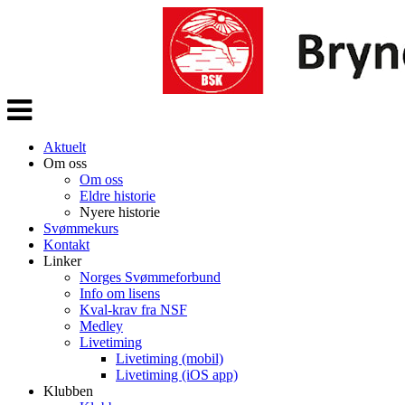
Veksle
navigasjon
Aktuelt
Om oss
Om oss
Eldre historie
Nyere historie
Svømmekurs
Kontakt
Linker
Norges Svømmeforbund
Info om lisens
Kval-krav fra NSF
Medley
Livetiming
Livetiming (mobil)
Livetiming (iOS app)
Klubben