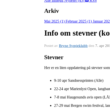
Alle innlegg
Nyheter (43)
RSS
Arkiv
Mai 2025 (1)
Februar 2025 (1)
Januar 202
Info om stevner (k
Postet av
Bryne Symjeklubb
den
7. apr 20
Stevner
Her er en liten oppdatering på stevner som
9-10 apr Sandnessprinten (Alle)
22-24 apr Marienlyst Open, langba
7-8 mai Haugesunds avis open (LÅM
27-29 mai Bergen swim festival, l