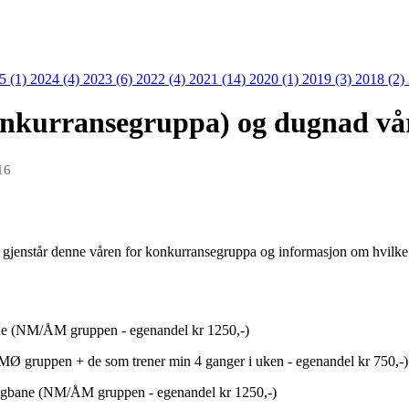
5 (1)
2024 (4)
2023 (6)
2022 (4)
2021 (14)
2020 (1)
2019 (3)
2018 (2)
onkurransegruppa) og dugnad vå
16
 gjenstår denne våren for konkurransegruppa og informasjon om hvilke kr
ne (NM/ÅM gruppen - egenandel kr 1250,-)
Ø gruppen + de som trener min 4 ganger i uken - egenandel kr 750,-)
angbane (NM/ÅM gruppen - egenandel kr 1250,-)