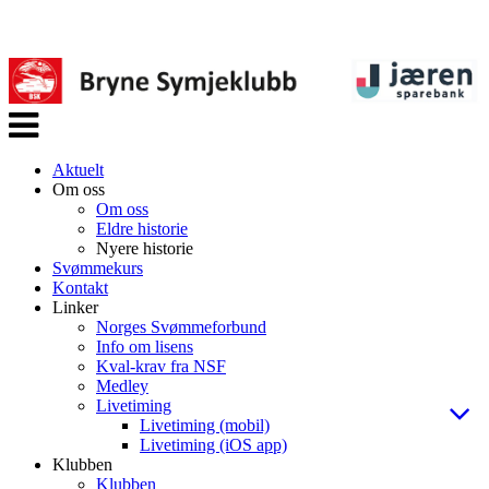
Veksle
navigasjon
Aktuelt
Om oss
Om oss
Eldre historie
Nyere historie
Svømmekurs
Kontakt
Linker
Norges Svømmeforbund
Info om lisens
Kval-krav fra NSF
Medley
Livetiming
Livetiming (mobil)
Livetiming (iOS app)
Klubben
Klubben